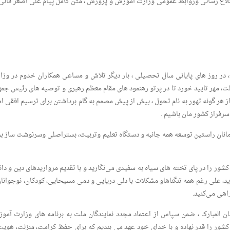
اطلاع رسانی وروابط عمومی وزارت آموزش و پرورش ، متن کامل پیام علی اصغر فانی 
 در روز های پایانی سال تحصیلی ، بار دیگر تلاش و مساعی همکاران خدوم در وزا
ت، مهر تایید خورد تا در پرتو رهنمود های مقام معظم رهبری و توصیه های رئیس جمه
ز هر گونه تهور به نام تحول ، بیش از پیش مصمم به گام برداشتن برای ترسیم افقی ام
فراز کشور مان باشیم .
مانان راستین توسعه همه جانبه و دستگاه تعلیم وتربیت، بستراصلی وسرنوشت ساز بر
کشور را در پای تخته های سیاه به سفیدی می‌نگارید و با تقدیم مرواریدهای دین و دا
د، علی رغم همه تنگناهاو مشکلات با دلی دریایی و دمی مسیحایی، کودکان، نوجوانان
راهی می‌کنید.
ن المبارک ، ضمن سپاس از اعتماد مجدد نمایندگان ملت به برنامه های وزارت آمو
ور را قدر نهاده و با خدای خود عهد می بندیم که برای حفظ کرامت، منزلت، هویت