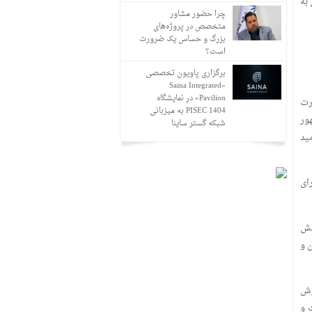
به
چرا حضور مشاور
متخصص در پروژه‌های
بزرگ و حساس یک ضرورت
است؟
برگزاری پاویون تخصصی
«Saina Integrated
Pavilion» در نمایشگاه
رت
PISEC 1404 به میزبانی
ور
شبکه گستر ساینا
ید
ای
نش
 و
زش
 و