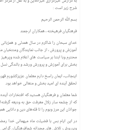
به گزارش خبرگزاری خبرآنلاین و به نقل از مرکز 
شرح زیر است :
بسم الله الرحمن الرحیم
فرهنگیان فرهیخته ، همکاران ارجمند
خدای سبحان را شاکرم در سال همدلی و همزبانی ،
آموزش و پرورش ، از جانب نمایندگان ومنتخبان مل
محترم وبا ابتنا بر سیاست های اعلام شده وپرهیز ا
بخش برای آموزش و پرورش ورشد و بالندگی نسل سر
اینجانب، ایمان راسخ دارم معلمان عزیزکشورم قهر
تحقق آینده ای امید بخش و متعالی خواهد بود.
شما معلمان و فرهنگیان هستید که افتخارات آینده‌ 
که از چشمه سار زلال معرفت حق به ودیعه گرفته‌ای
جوانان این مرز وبوم را تا قله‌های دین و دانایی هم
در این ایام بس با فضیلت ماه میهمانی خدا رمضا
وپرروش، تلاش های مجدانه شمافرهنگیان گرامی کش