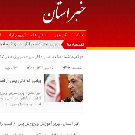
خانه
اتاق خبر
استان ها
تریبون آزاد
ا
اطلاعیه ها
بررسی حادثه اخیر آتش سوزی کارخانه 
موقعیت شما :
»
»
»
صفحه اصلی
اتاق خبر
خبر ویژه
خواندن
شناسه :
2276
05 تیر 1394 - 14:20
167 بازدید
پیامی که فانی پس از ا
خبر استان : وزیر آموزش وپرور
گزارش خبرگزاری خبرآنلاین و به
است : بسم الله الرحمن […]
خبر استان : وزیر آموزش وپرورش پس از کسب رای