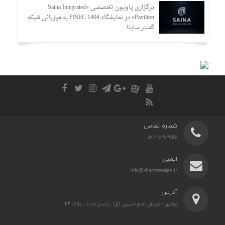
برگزاری پاویون تخصصی «Saina Integrated
Pavilion» در نمایشگاه PISEC 1404 به میزبانی شبکه
گستر ساینا
شماره تماس
021-36262746
ایمیل
info@khabareostan.ir
آدرس
ورامین - میدان امام حسین (ع) ، پاساژ حداد ، پلاک 24