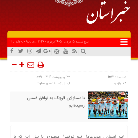
هر کس از خود 
پنج شنبه, ۱۵ مرداد , ۱۴۰۵ برابر با - Thursday, 6 August , 2026
شناسه :
1579
27 اردیبهشت 1394 - 8:31
178 بازدید
ارسال توسط :
مدیر سایت
با مسئولان قرچک به توافق ضمنی
رسیده‌ایم
خبر استان : مدیرعامل تیم فوتسال منصوری با بیان این که با